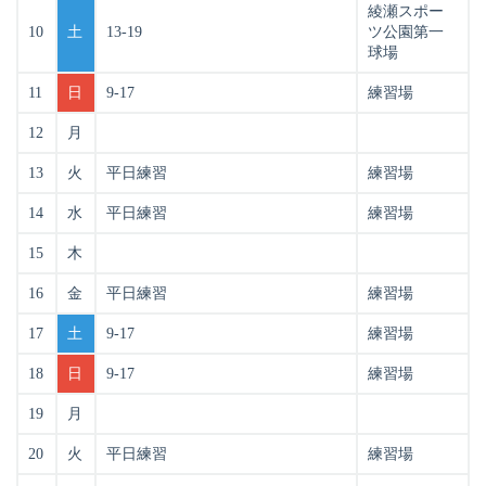
綾瀬スポー
10
土
13-19
ツ公園第一
球場
11
日
9-17
練習場
12
月
13
火
平日練習
練習場
14
水
平日練習
練習場
15
木
16
金
平日練習
練習場
17
土
9-17
練習場
18
日
9-17
練習場
19
月
20
火
平日練習
練習場