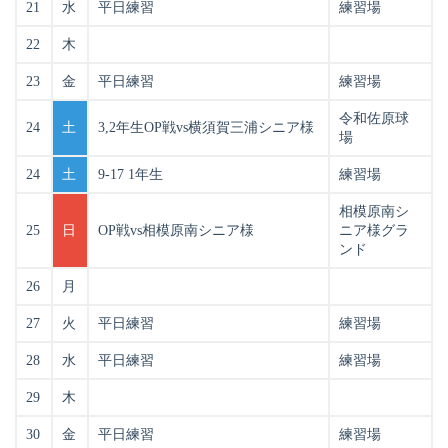
21
水
平日練習
練習場
22
木
23
金
平日練習
練習場
令和佐原球
24
土
3,2年生OP戦vs横須賀三浦シニア様
場
24
土
9-17 1年生
練習場
相模原南シ
25
日
OP戦vs相模原南シニア様
ニア様グラ
ンド
26
月
27
火
平日練習
練習場
28
水
平日練習
練習場
29
木
30
金
平日練習
練習場