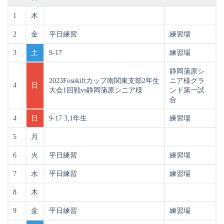
1
木
2
金
平日練習
練習場
3
土
9-17
練習場
静岡蒲原シ
2023Fosekiftカップ南関東支部2年生
ニア様グラ
4
日
大会1回戦vs静岡蒲原シニア様
ンド第一試
合
4
日
9-17 3,1年生
練習場
5
月
6
火
平日練習
練習場
7
水
平日練習
練習場
8
木
9
金
平日練習
練習場