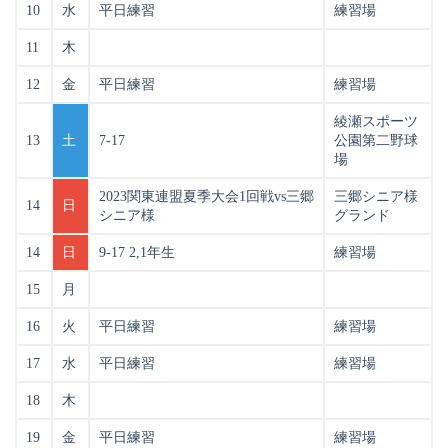
10
水
平日練習
練習場
11
木
12
金
平日練習
練習場
綾瀬スポーツ
13
土
7-17
公園第二野球
場
2023関東連盟夏季大会1回戦vs三郷
三郷シニア様
14
日
シニア様
グランド
14
日
9-17 2,1年生
練習場
15
月
16
火
平日練習
練習場
17
水
平日練習
練習場
18
木
19
金
平日練習
練習場