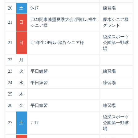
20
土
9-17
練習場
2023関東連盟夏季大会2回戦vs福生
厚木シニア様
21
日
シニア様
グランド
綾瀬スポーツ
21
日
2,1年生OP戦vs瀬谷シニア様
公園第一野球
場
22
月
23
火
平日練習
練習場
24
水
平日練習
練習場
25
木
26
金
平日練習
練習場
綾瀬スポーツ
27
土
7-17
公園第一野球
場