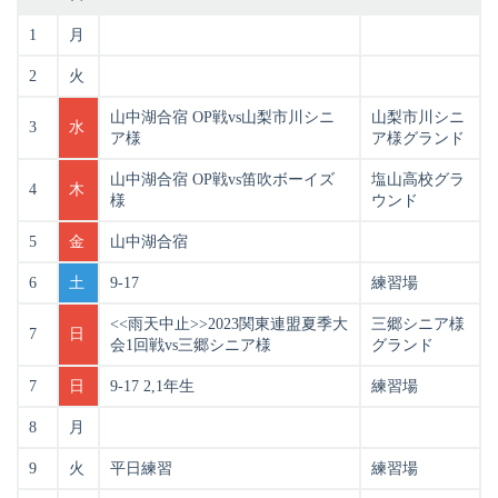
1
月
2
火
山中湖合宿 OP戦vs山梨市川シニ
山梨市川シニ
3
水
ア様
ア様グランド
山中湖合宿 OP戦vs笛吹ボーイズ
塩山高校グラ
4
木
様
ウンド
5
金
山中湖合宿
6
土
9-17
練習場
<<雨天中止>>2023関東連盟夏季大
三郷シニア様
7
日
会1回戦vs三郷シニア様
グランド
7
日
9-17 2,1年生
練習場
8
月
9
火
平日練習
練習場